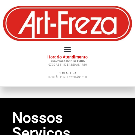
Horario Atendimento
SEGUNDA A QUINTA-FEIRA
07:30 ÀS 11:50 E 12:50 ÀS 17:30
SEXTA-FEIRA
07:30 ÀS 11:50 E 12:50 ÀS 16:30
Nossos
Serviços