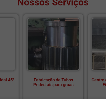
Nossos Serviços
ão de Tubos
Centro de usinagem com 4º
 para gruas
Eixo simultâneo