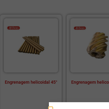
5°
Engrenagem helicoidal 45°
Fabricaç
Pedestais