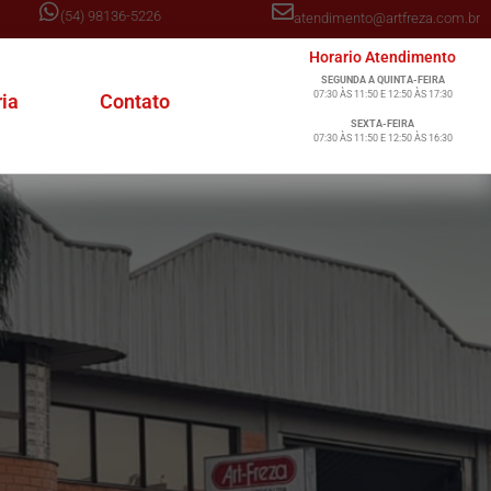
(54) 98136-5226
atendimento@artfreza.com.br
Horario Atendimento
SEGUNDA A QUINTA-FEIRA
07:30 ÀS 11:50 E 12:50 ÀS 17:30
ria
Contato
SEXTA-FEIRA
07:30 ÀS 11:50 E 12:50 ÀS 16:30