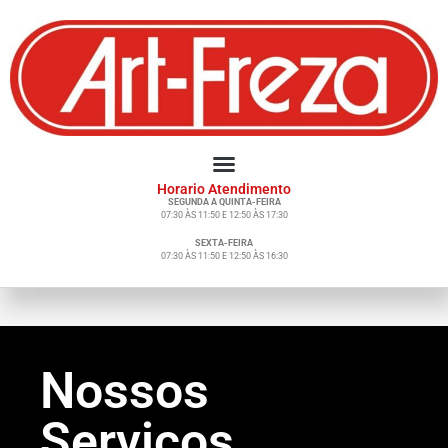
Horario Atendimento
SEGUNDA A QUINTA-FEIRA
07:30 ÀS 11:50 E 12:50 ÀS 17:30
SEXTA-FEIRA
07:30 ÀS 11:50 E 12:50 ÀS 16:30
Nossos
Serviços