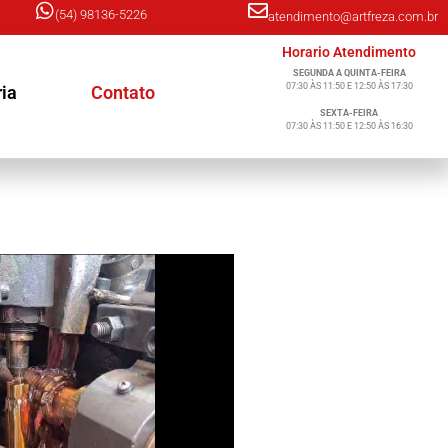
(54) 98136-5226
atendimento@artfreza.com.br
Horario Atendimento
SEGUNDA A QUINTA-FEIRA
07:30 ÀS 11:50 E 12:50 ÀS 17:30
ria
Contato
SEXTA-FEIRA
07:30 ÀS 11:50 E 12:50 ÀS 16:30