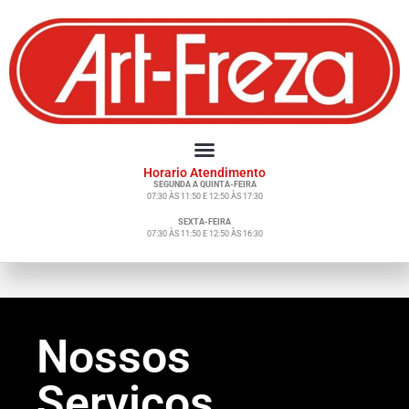
Horario Atendimento
SEGUNDA A QUINTA-FEIRA
07:30 ÀS 11:50 E 12:50 ÀS 17:30
SEXTA-FEIRA
07:30 ÀS 11:50 E 12:50 ÀS 16:30
Nossos
Serviços